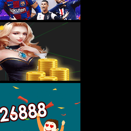
请您留言
江苏健龙电器有限公司021-609301
08
vlctor1946源于英国