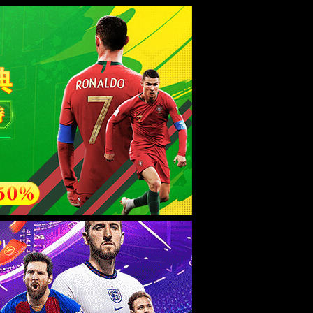
 Website