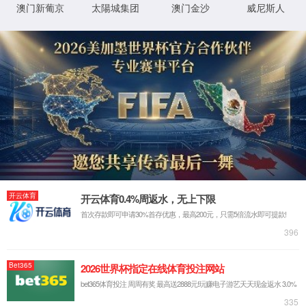
我司自主研发设计制造的船用
高压电缆管理
系统
一次连船并网成功！
此次连船是我司船用高压绞车和国际友商码
头岸电箱又一次成功互联互通，加上之前我司码
头岸电箱和国际友商船用设备互联互通，充分证
明我司船岸连接设备符合国际标准、完全能和国
际品牌设备互联互通，为我司设备加快走出国门
走向世界奠定了坚实的基础！