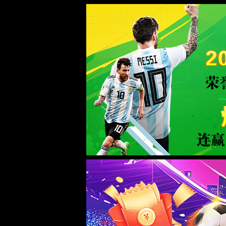
中国·伟德国际(betvlctor1946·源于英国)官方网站-
伟德betvlctor1946源于英国欢迎您！
首页
伟德betvlctor1946源于英国