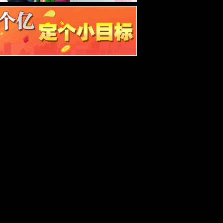
JL06/10 (320A,690V)