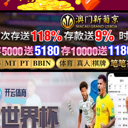
不低于IP55
于3mm；
凝露、防盐雾、防腐蚀、防雷击等功能
电缆插头与岸电出线断路器设置互锁，接电箱箱门与
接电箱通电时指示灯能够给予操作人员指示，提高操
通讯；
相关产品推荐
更多>>