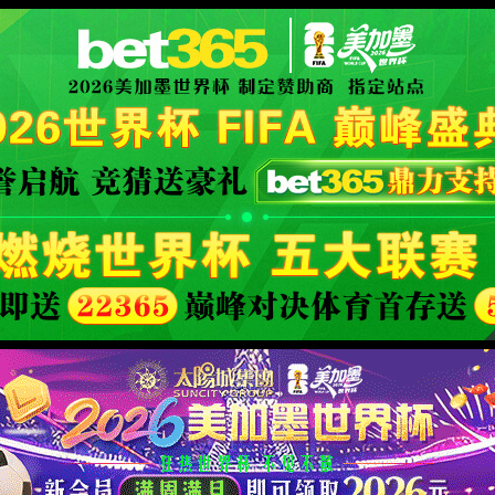
Officials Website
产品中心
新闻中心
成功案例