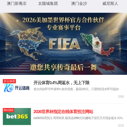
JL-S-080805FX（小号）