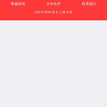
1.产品采用高强度工业级PC、无卤材料制成，外
观美观大方耐腐蚀性、绝缘性佳。
2.产品具有防水、防尘效果，防护等级为IP67。
3.材料具有很高的强度，强度等级为IK08。
4.产品具有良好的抗紫外线能力。
5.产品具有良好的阻燃性能，阻燃性：UL94-V-
0。
6.产品内置5极一体端子，线径0.5-2.5mm²。电流