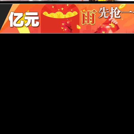
相关产品推荐
更多>>