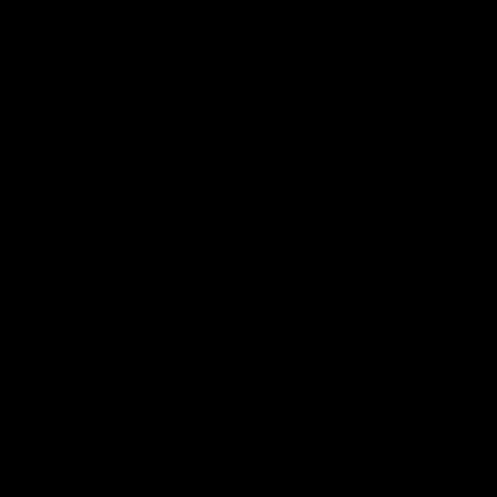
JL26(250A,690V)
高压岸电接电箱